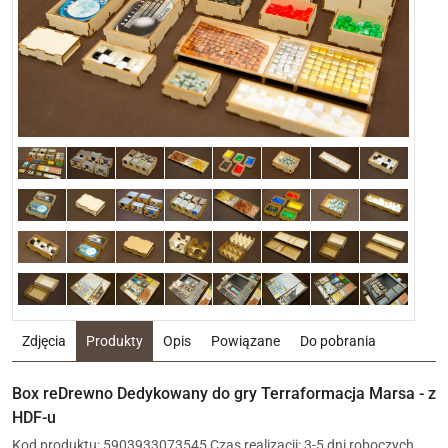
Zdjęcia
Produkty
Opis
Powiązane
Do pobrania
Box reDrewno Dedykowany do gry Terraformacja Marsa - z
HDF-u
Kod produktu: 5903933073545
Czas realizacji: 3-5 dni roboczych