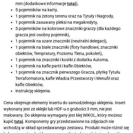
mm (dodatkowe informacje
tutaj
),
5 pojemników na karty,
1 pojemnik na żetony terenu oraz na Tytuły i Nagrody,
1 pojemnik zasuwany pleksi na megakredyty,
5 pojemników na kolorowe znaczniki graczy (dla każdego
gracza jest osobny pojemnik),
1 pojemnik na szare znaczniki (neutralni delegaci),
1 pojemnik na białe znaczniki (floty handlowe, znaczniki
obiektów, Tempratury, Poziomu Tlenu, pokoleń),
1 pojemnik na znaczniki i kostki z dodatku Automa,
1 pojemnik na kafle partii i kafle Obiektów,
1 pojemnik na znacznik pierwszego Gracza, płytkę Tytułu
Terraformatora, kafle Władca Przestworzy i Wenufil oraz
kafle Obiektów,
instrukcję sklejenia.
Cena obejmuje elementy insertu do samodzielnego sklejenia. Insert
wykonany jest ze sklejki lub HDF-u o grubości 3 mm, nie jest
malowany. Do sklejenia wymagany jest klej WIKOL, który możesz
kupić
tutaj
. Komponenty gry przedstawione na zdjęciach nie
wchodzą w skład sprzedawanego zestawu. Produkt może różnić się