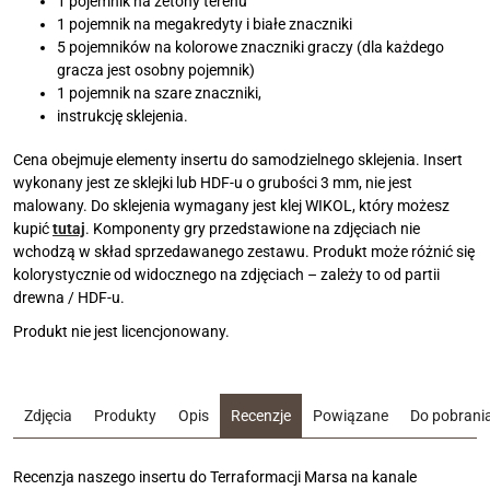
1 pojemnik na żetony terenu
1 pojemnik na megakredyty i białe znaczniki
5 pojemników na kolorowe znaczniki graczy (dla każdego
gracza jest osobny pojemnik)
1 pojemnik na szare znaczniki,
instrukcję sklejenia.
Cena obejmuje elementy insertu do samodzielnego sklejenia. Insert
wykonany jest ze sklejki lub HDF-u o grubości 3 mm, nie jest
malowany. Do sklejenia wymagany jest klej WIKOL, który możesz
kupić
tutaj
. Komponenty gry przedstawione na zdjęciach nie
wchodzą w skład sprzedawanego zestawu. Produkt może różnić się
kolorystycznie od widocznego na zdjęciach – zależy to od partii
drewna / HDF-u.
Produkt nie jest licencjonowany.
Zdjęcia
Produkty
Opis
Recenzje
Powiązane
Do pobrani
Recenzja naszego insertu do Terraformacji Marsa na kanale