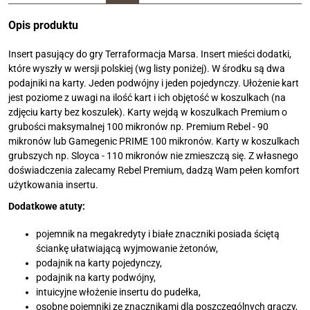
Opis produktu
Insert pasujący do gry Terraformacja Marsa. Insert mieści dodatki,
które wyszły w wersji polskiej (wg listy poniżej). W środku są dwa
podajniki na karty. Jeden podwójny i jeden pojedynczy. Ułożenie kart
jest poziome z uwagi na ilość kart i ich objętość w koszulkach (na
zdjęciu karty bez koszulek). Karty wejdą w koszulkach Premium o
grubości maksymalnej 100 mikronów np. Premium Rebel - 90
mikronów lub Gamegenic PRIME 100 mikronów. Karty w koszulkach
grubszych np. Sloyca - 110 mikronów nie zmieszczą się. Z własnego
doświadczenia zalecamy Rebel Premium, dadzą Wam pełen komfort
użytkowania insertu.
Dodatkowe atuty:
pojemnik na megakredyty i białe znaczniki posiada ściętą
ściankę ułatwiającą wyjmowanie żetonów,
podajnik na karty pojedynczy,
podajnik na karty podwójny,
intuicyjne włożenie insertu do pudełka,
osobne pojemniki ze znacznikami dla poszczególnych graczy,