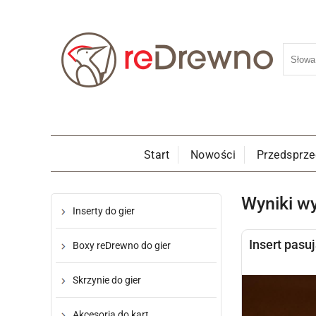
Start
Nowości
Przedsprz
Wyniki w
Inserty do gier
Insert pasu
Boxy reDrewno do gier
Skrzynie do gier
Akcesoria do kart