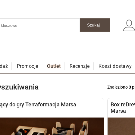
edaż
Promocje
Outlet
Recenzje
Koszt dostawy
yszukiwania
Znaleziono
3
p
jący do gry Terraformacja Marsa
Box reDre
Marsa