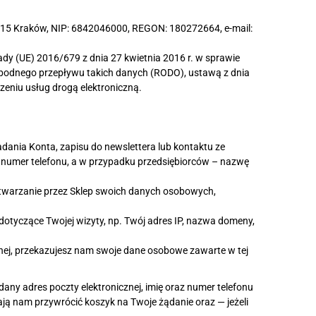
-715 Kraków, NIP: 6842046000, REGON: 180272664, e-mail:
y (UE) 2016/679 z dnia 27 kwietnia 2016 r. w sprawie
bodnego przepływu takich danych (RODO), ustawą z dnia
zeniu usług drogą elektroniczną.
ania Konta, zapisu do newslettera lub kontaktu ze
l, numer telefonu, a w przypadku przedsiębiorców – nazwę
etwarzanie przez Sklep swoich danych osobowych,
dotyczące Twojej wizyty, np. Twój adres IP, nazwa domeny,
cznej, przekazujesz nam swoje dane osobowe zawarte w tej
any adres poczty elektronicznej, imię oraz numer telefonu
ją nam przywrócić koszyk na Twoje żądanie oraz — jeżeli