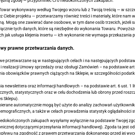
drębną zgodę — przypomnieć Ci o niedokończonych zakupach.
Towar wykonywany według Twojego wzoru lub z Twoją treścią — w szcz
 Ciebie projektu — przetwarzamy również treści i materiały, które nam 
ną. Mogą one zawierać dane osobowe, w tym dane osób trzecich, jeżeli s
ącznie tych danych, które są niezbędne do wykonania Towaru. Powyższe
h jak usługa klejenia insertu — ich wykonanie nie wymaga przekazania pr
stawy prawne przetwarzania danych.
e przetwarzane są w następujących celach i na następujących podsta
 i realizacji Umowy sprzedaży oraz obsługi Zamówień – na podstawie art
nia obowiązków prawnych ciążących na Sklepie, w szczególności podatkow
nia newslettera oraz informacji handlowych – na podstawie art. 6 ust. 1 
ycznych, statystycznych oraz w celu dochodzenia lub obrony przed roszcze
s Sklepu).
bierane automatycznie mogą być użyte do analizy zachowań użytkownikó
emograficznych, a także w celach prowadzenia statystyk oglądalności str
iedokończonych zakupach wysyłamy wyłącznie na podstawie Twojej zgody 
onicznej dotyczącymi przesyłania informacji handlowej). Zgoda ta jest o
z wpływu na zgodność z prawem przetwarzania dokonanego przed jej wyco