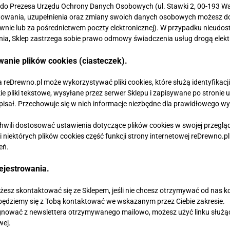
gi do Prezesa Urzędu Ochrony Danych Osobowych (ul. Stawki 2, 00-193 W
ostowania, uzupełnienia oraz zmiany swoich danych osobowych możesz d
stownie lub za pośrednictwem poczty elektronicznej). W przypadku nieud
enia, Sklep zastrzega sobie prawo odmowy świadczenia usług drogą elekt
wanie plików cookies (ciasteczek).
 reDrewno.pl może wykorzystywać pliki cookies, które służą identyfikacji
kie pliki tekstowe, wysyłane przez serwer Sklepu i zapisywane po stroni
apisał. Przechowuje się w nich informacje niezbędne dla prawidłowego wyś
hwili dostosować ustawienia dotyczące plików cookies w swojej przeglą
 niektórych plików cookies część funkcji strony internetowej reDrewno.
eń.
rejestrowania.
żesz skontaktować się ze Sklepem, jeśli nie chcesz otrzymywać od nas 
 będziemy się z Tobą kontaktować we wskazanym przez Ciebie zakresie.
ygnować z newslettera otrzymywanego mailowo, możesz użyć linku służąc
wej.