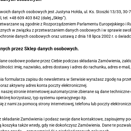
woich danych osobowych jest Justyna Hołda, ul. Ks. Stoszki 13/33, 30
 tel. +48 609 403 842 (dalej „Sklep”).
twarzane są zgodnie z Rozporządzeniem Parlamentu Europejskiego i Rad
cznych w związku z przetwarzaniem danych osobowych i w sprawie swo
ochronie danych osobowych oraz ustawą z dnia 18 lipca 2002 r. o świadc
ranych przez Sklep danych osobowych.
dane osobowe podane przez Ciebie podczas składania Zamówienia, zakład
lności: imię, nazwisko, adres dostawy i adres do rachunku, adres e-mai
nia formularza zapisu do newslettera w Serwisie wyrażasz zgodę na prz
oraz aktywny adres konta poczty elektronicznej.
naszej stronie internetowej automatycznie zbierane są dane techniczne 
 której korzystasz, typ systemu operacyjnego itp.
ię z nami za pomocą strony internetowej, telefonu lub poczty elektroni
z składanie Zamówienia i podasz swoje dane kontaktowe, zapisujemy pod
ą koszyka także wtedy, gdy nie dokończysz Zamówienia. Dane te pozwala