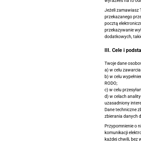
wyraziłeś na to o
Jeżeli zamawiasz 
przekazanego przez
pocztą elektronicz
przekazywanie wył
dodatkowych, takic
III. Cele i pod
Twoje dane osobow
a) w celu zawarcia
b) w celu wypełnie
RODO;
c) w celu przesyła
d) w celach analit
uzasadniony intere
Dane techniczne z
zbierania danych d
Przypomnienie o n
komunikacji elektr
każdej chwili, be