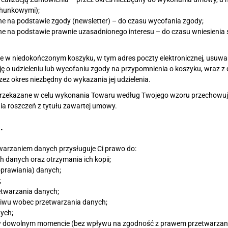
chunkowymi);
ne na podstawie zgody (newsletter) – do czasu wycofania zgody;
ne na podstawie prawnie uzasadnionego interesu – do czasu wniesienia
 w niedokończonym koszyku, w tym adres poczty elektronicznej, usuwam
ę o udzieleniu lub wycofaniu zgody na przypomnienia o koszyku, wraz z d
z okres niezbędny do wykazania jej udzielenia.
y przekazane w celu wykonania Towaru według Twojego wzoru przechowuje
ia roszczeń z tytułu zawartej umowy.
.
warzaniem danych przysługuje Ci prawo do:
h danych oraz otrzymania ich kopii;
oprawiania) danych;
;
etwarzania danych;
eciwu wobec przetwarzania danych;
nych;
 w dowolnym momencie (bez wpływu na zgodność z prawem przetwarzania