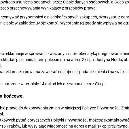
witego usunięcia podanych przez Ciebie danych osobowych, a Sklep zobo
szego przechowywania wynikający z przepisów prawa.
 otrzymywać przypomnień o niedokończonych zakupach, skorzystaj z odn
ie pole w zakładce „Moje konto”. Wycofanie tej zgody nie wpływa na otr
ć reklamacje w sprawach związanych z problematyką uregulowaną ninie
kładać pisemnie, listem poleconym na adres Sklepu: Justyna Hołda, ul. 
l.
a reklamacja powinna zawierać co najmniej podanie imienia i nazwiska,
zpatrzone w terminie 14 dni od ich otrzymania przez Sklep.
ia końcowe.
obie prawo do dokonywania zmian w niniejszej Polityce Prywatności. Zm
pl.
kowych pytań dotyczących Polityki Prywatności, możesz skontaktować si
-715 Kraków, lub wysyłając wiadomość na adres e-mail: sklep@reDrewno.