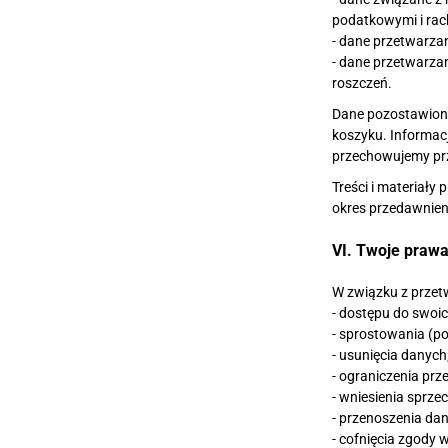
podatkowymi i ra
- dane przetwarza
- dane przetwarza
roszczeń.
Dane pozostawione
koszyku. Informacj
przechowujemy prze
Treści i materiał
okres przedawnien
VI. Twoje prawa
W związku z przet
- dostępu do swoic
- sprostowania (p
- usunięcia danych
- ograniczenia prz
- wniesienia sprz
- przenoszenia da
- cofnięcia zgody