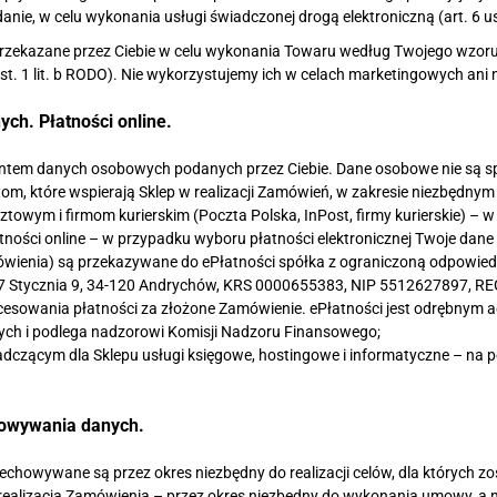
nie, w celu wykonania usługi świadczonej drogą elektroniczną (art. 6 ust
y przekazane przez Ciebie w celu wykonania Towaru według Twojego wz
ust. 1 lit. b RODO). Nie wykorzystujemy ich w celach marketingowych ani 
ych. Płatności online.
entem danych osobowych podanych przez Ciebie. Dane osobowe nie są 
om, które wspierają Sklep w realizacji Zamówień, w zakresie niezbędny
towym i firmom kurierskim (Poczta Polska, InPost, firmy kurierskie) – w
tności online – w przypadku wyboru płatności elektronicznej Twoje dane 
wienia) są przekazywane do ePłatności spółka z ograniczoną odpowied
27 Stycznia 9, 34-120 Andrychów, KRS 0000655383, NIP 5512627897, RE
 procesowania płatności za złożone Zamówienie. ePłatności jest odrębny
czych i podlega nadzorowi Komisji Nadzoru Finansowego;
dczącym dla Sklepu usługi księgowe, hostingowe i informatyczne – na
howywania danych.
howywane są przez okres niezbędny do realizacji celów, dla których zo
 realizacją Zamówienia – przez okres niezbędny do wykonania umowy, a 