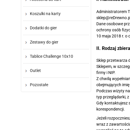
Administratorem T
Koszulki na karty
sklep@reDrewno.pl,
Dane osobowe prze
Dodatki do gier
ochrony osób fizy
10 maja 2018 r. o 
Zestawy do gier
II. Rodzaj zbie
Tablice Challenge 10x10
Sklep przetwarza 
Sklepem, w szczegó
Outlet
firmy i NIP.
Z chwilą wypełnia
Pozostałe
obejmujących imię 
Podczas wizyty na 
typ przeglądarki, z
Gdy kontaktujesz s
korespondencji.
Jeżeli rozpocznies
wraz z zawartości