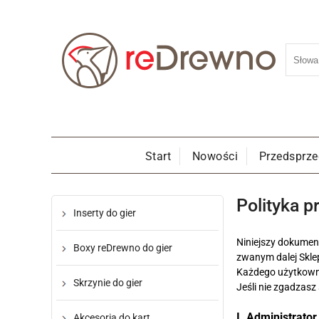
Start
Nowości
Przedsprz
Polityka p
Inserty do gier
Niniejszy dokumen
Boxy reDrewno do gier
zwanym dalej Skl
Każdego użytkowni
Skrzynie do gier
Jeśli nie zgadzasz
I. Administrato
Akcesoria do kart