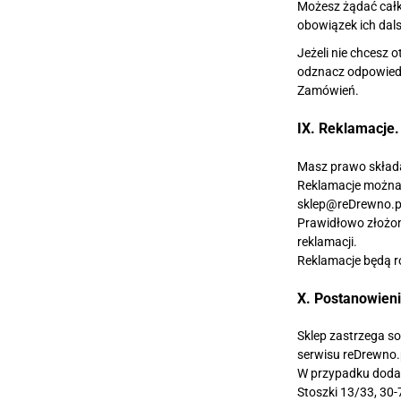
Możesz żądać całko
obowiązek ich dal
Jeżeli nie chcesz
odznacz odpowiedn
Zamówień.
IX. Reklamacje.
Masz prawo składa
Reklamacje można s
sklep@reDrewno.p
Prawidłowo złożon
reklamacji.
Reklamacje będą ro
X. Postanowien
Sklep zastrzega s
serwisu reDrewno.
W przypadku dodat
Stoszki 13/33, 30