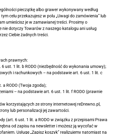
ególności pieczątkę albo grawer wykonywany według
w tym celu przekazujesz w polu „Uwagi do zamówienia” lub
am umieścisz je w zamawianej treści. Prosimy o
 nie dotyczy Towarów z naszego katalogu ani usług
zez Ciebie żadnych treści.
wach prawnych:
. 6 ust. 1 lit. b RODO (niezbędność do wykonania umowy);
ych i rachunkowych – na podstawie art. 6 ust. 1 lit. c
lit. a RODO (Twoja zgoda);
niami – na podstawie art. 6 ust. 1 lit. f RODO (prawnie
w korzystających ze strony internetowej reDrewno.pl,
ony lub personalizacji jej zawartości.
(art. 6 ust. 1 lit. a RODO w związku z przepisami Prawa
drębna od zapisu na newsletter i możesz ją wycofać w
faniem. Usługę „Zapisz koszyk” realizujemy natomiast na