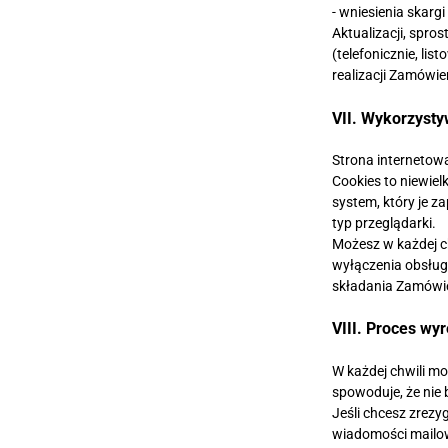
- wniesienia skar
Aktualizacji, spr
(telefonicznie, li
realizacji Zamówi
VII. Wykorzysty
Strona internetowa
Cookies to niewiel
system, który je z
typ przeglądarki.
Możesz w każdej c
wyłączenia obsługi
składania Zamówi
VIII. Proces wy
W każdej chwili mo
spowoduje, że nie
Jeśli chcesz zrez
wiadomości mailo