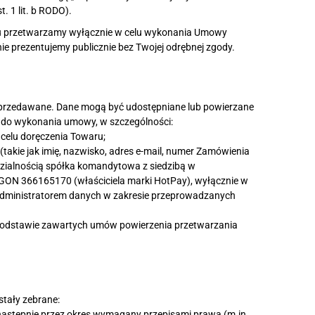
. 1 lit. b RODO).
oru przetwarzamy wyłącznie w celu wykonania Umowy
nie prezentujemy publicznie bez Twojej odrębnej zgody.
sprzedawane. Dane mogą być udostępniane lub powierzane
m do wykonania umowy, w szczególności:
 celu doręczenia Towaru;
(takie jak imię, nazwisko, adres e-mail, numer Zamówienia
zialnością spółka komandytowa z siedzibą w
GON 366165170 (właściciela marki HotPay), wyłącznie w
m administratorem danych w zakresie przeprowadzanych
 podstawie zawartych umów powierzenia przetwarzania
stały zebrane:
następnie przez okres wymagany przepisami prawa (m.in.