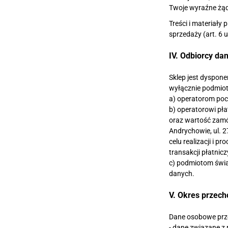
Twoje wyraźne żąda
Treści i materiał
sprzedaży (art. 6 
IV. Odbiorcy dan
Sklep jest dyspon
wyłącznie podmiot
a) operatorom pocz
b) operatorowi pła
oraz wartość zamó
Andrychowie, ul. 
celu realizacji i
transakcji płatni
c) podmiotom świa
danych.
V. Okres przec
Dane osobowe przec
- dane związane z