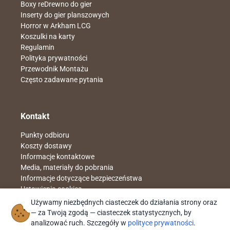
Boxy reDrewno do gier
Inserty do gier planszowych
Horror w Arkham LCG
Koszulki na karty
Regulamin
Polityka prywatności
Przewodnik Montażu
Często zadawane pytania
Kontakt
Punkty odbioru
Koszty dostawy
Informacje kontaktowe
Media, materiały do pobrania
Informacje dotyczące bezpieczeństwa
Ustawienia cookies
Napisz do nas
sklep@redrewno.pl
Używamy niezbędnych ciasteczek do działania strony oraz
Znajdziesz nas na
facebook reDrewno
— za Twoją zgodą — ciasteczek statystycznych, by
Nr rach. 51 1140 2004 0000 3902 4961 4051
analizować ruch. Szczegóły w
polityce prywatności
.