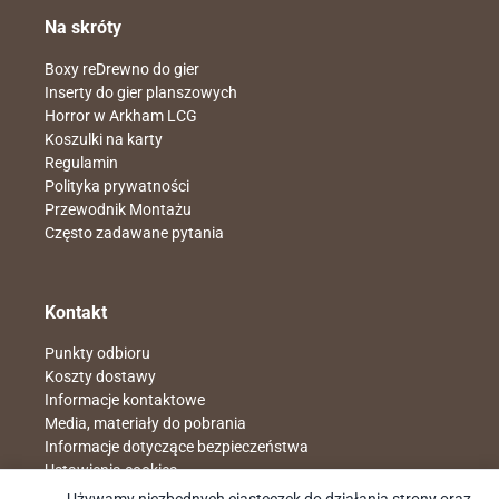
Na skróty
Boxy reDrewno do gier
Inserty do gier planszowych
Horror w Arkham LCG
Koszulki na karty
Regulamin
Polityka prywatności
Przewodnik Montażu
Często zadawane pytania
Kontakt
Punkty odbioru
Koszty dostawy
Informacje kontaktowe
Media, materiały do pobrania
Informacje dotyczące bezpieczeństwa
Ustawienia cookies
Napisz do nas
sklep@redrewno.pl