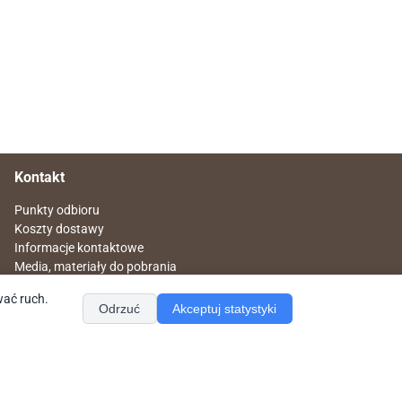
Kontakt
Punkty odbioru
Koszty dostawy
Informacje kontaktowe
Media, materiały do pobrania
Informacje dotyczące bezpieczeństwa
wać ruch.
Ustawienia cookies
Odrzuć
Akceptuj statystyki
Napisz do nas
sklep@redrewno.pl
Znajdziesz nas na
facebook reDrewno
Nr rach. 51 1140 2004 0000 3902 4961 4051