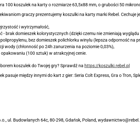
a 100 koszulek na karty o rozmiarze 63,5x88 mm, o grubości 50 mikron
kiwaniom graczy prezentujemy koszulki na karty marki Rebel. Cechuje je
jrzystość i wytrzymałość,
 - brak domieszek kolorystycznych (dzięki czemu nie zmieniają wyglądu g
polipropylenu, bez domieszek polichlorku winylu (lepsza odporność na p
cji wody (chłonność po 24h zanurzenia na poziomie 0,03%),
 opakowaniu (100 sztuk) w atrakcyjnej cenie.
borem koszulek do Twojej gry? Sprawdź na
https://koszulki.rebel.pl
ek pasuje między innymi do kart z gier:
Seria Colt Express, Gra o Tron, Sp
 o.o., ul. Budowlanych 64c, 80-298, Gdańsk, Poland, wydawnictwo@rebel.