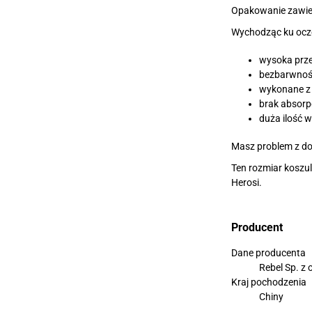
Opakowanie zawier
Wychodząc ku ocze
wysoka prze
bezbarwność
wykonane z 
brak absorp
duża ilość w
Masz problem z do
Ten rozmiar koszul
Herosi.
Producent
Dane producenta
Rebel Sp. z
Kraj pochodzenia
Chiny