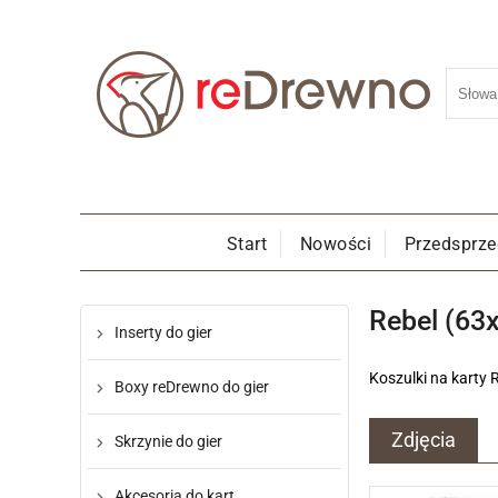
Start
Nowości
Przedsprz
Rebel (63
Inserty do gier
Koszulki na karty 
Boxy reDrewno do gier
Zdjęcia
Skrzynie do gier
Akcesoria do kart