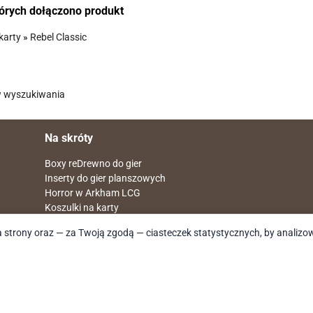
tórych dołączono produkt
karty
»
Rebel Classic
w wyszukiwania
Na skróty
Boxy reDrewno do gier
Inserty do gier planszowych
Horror w Arkham LCG
Koszulki na karty
Regulamin
 strony oraz — za Twoją zgodą — ciasteczek statystycznych, by analizo
Polityka prywatności
Przewodnik Montażu
Często zadawane pytania