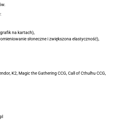
ów.
:
rafik na kartach),
romieniowanie słoneczne i zwiększona elastyczność),
lendor, K2, Magic the Gathering CCG, Call of Cthulhu CCG,
pl