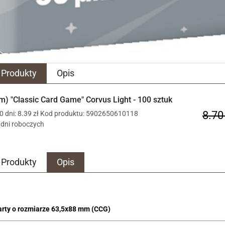
Produkty
Opis
) "Classic Card Game" Corvus Light - 100 sztuk
8.70
 dni: 8.39 zł
Kod produktu: 5902650610118
5 dni roboczych
Produkty
Opis
arty o rozmiarze 63,5x88 mm (CCG)