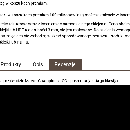
zą w koszulkach premium,
kart w koszulkach premium 100 mikronów jaką możesz zmieścić w inserci
łko tekturowe wraz z insertem do samodzielnego sklejenia. Cena obejmuj
klejki lub HDF-u o grubości 3 mm, nie jest malowany. Do sklejenia wymag
 na zdjęciach nie wchodzą w skład sprzedawanego zestawu. Produkt może
sklejki lub HDF-u.
Produkty
Opis
Recenzje
a przykładzie Marvel Champions LCG - prezentacja u
Argo Nawija