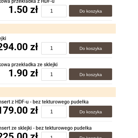
kowa przekładka z HDF-u
1.50 zł
jki
294.00 zł
wa przekładka ze sklejki
1.90 zł
sert z HDF-u - bez tekturowego pudełka
179.00 zł
ert ze sklejki - bez tekturowego pudełka
225.00 zł