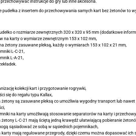
przechowywać instrukcje do gry lub inne akcesoria.
cie pudełka z insertem do przechowywania samych kart bez żetonów to w
udełko o rozmiarze zewnętrznych 320 x 320 x 95 mm (dodatkowe infor
w na karty o wymiarze zewnętrznym 153 x 102 mm,
 na żetony zasuwane pleksą, każdy o wymiarach 153 x 102 x 21 mm,
emniki L-C-21,
emnik L-A-21,
zekładek.
nizację kolekcji kart i przygotowanie rogrywki,
ci się do regału typu Kallax,
a żetony są zasuwane pleksą co umożliwia wygodny transport lub nawet
ci,
mniki na karty umożliwają stosowanie separatorów na karty i przechowyw
a żetony L-C-21 mają ściętą jedną krawędź ułatwiającą pobieranie żeton
mogą sąsiadować ze sobą w sąsiednich pojemnikach,
a karty mają regulowane przegrody, dzięki czemu można dopasować ich 