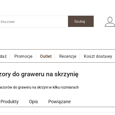
edaż
Promocje
Outlet
Recenzje
Koszt dostawy
ory do graweru na skrzynię
zorów do graweru na skrzyni w kilku rozmiarach
Produkty
Opis
Powiązane