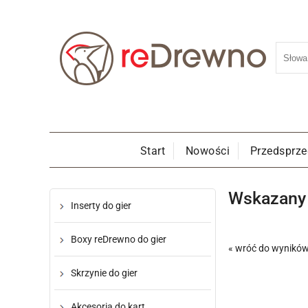
Start
Nowości
Przedsprz
Wskazany p
Inserty do gier
Boxy reDrewno do gier
« wróć do wynikó
Skrzynie do gier
Akcesoria do kart