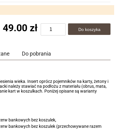
49.00 zł
zane
Do pobrania
sienia wieka. Insert oprócz pojemników na karty, żetony i
acki należy stawiać na podłożu z materiału (obrus, mata,
wanie kart w koszulkach. Poniżej opisane są warianty
ezerw bankowych bez koszulek,
rezerw bankowych bez koszulek (przechowywane razem