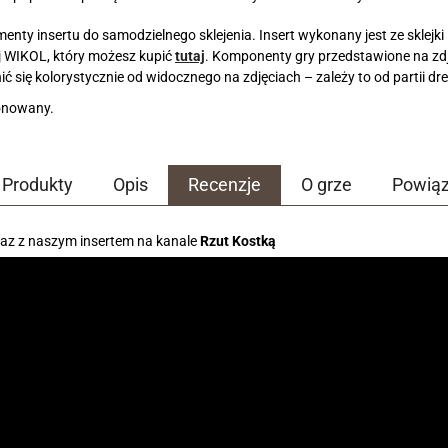
enty insertu do samodzielnego sklejenia. Insert wykonany jest ze sklejki
j WIKOL, który możesz kupić
tutaj
. Komponenty gry przedstawione na zd
ć się kolorystycznie od widocznego na zdjęciach – zależy to od partii d
jonowany.
Produkty
Opis
Recenzje
O grze
Powią
raz z naszym insertem na kanale
Rzut Kostką