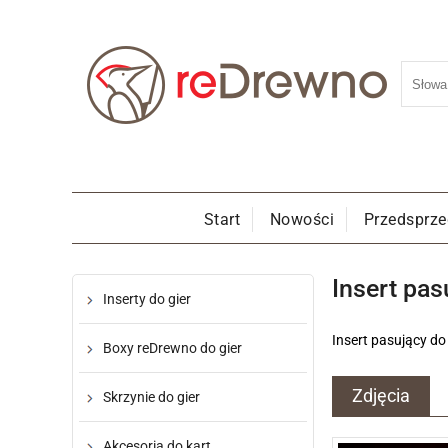
Start
Nowości
Przedsprz
Insert pa
Inserty do gier
Insert pasujący do
Boxy reDrewno do gier
Zdjęcia
Skrzynie do gier
Akcesoria do kart