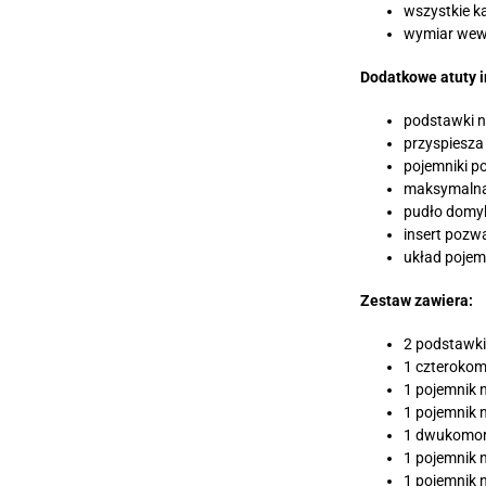
wszystkie k
wymiar wewn
Dodatkowe atuty i
podstawki na
przyspiesza
pojemniki p
maksymalna 
pudło domyk
insert pozw
układ pojemn
Zestaw zawiera:
2 podstawki
1 czterokom
1 pojemnik n
1 pojemnik n
1 dwukomoro
1 pojemnik 
1 pojemnik 