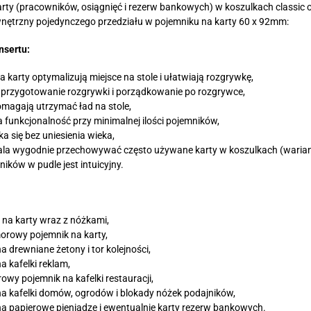
arty (pracowników, osiągnięć i rezerw bankowych) w koszulkach classic 
ętrzny pojedynczego przedziału w pojemniku na karty 60 x 92mm:
nsertu:
 karty optymalizują miejsce na stole i ułatwiają rozgrywkę,
 przygotowanie rozgrywki i porządkowanie po rozgrywce,
omagają utrzymać ład na stole,
funkcjonalność przy minimalnej ilości pojemników,
a się bez uniesienia wieka,
ala wygodnie przechowywać często używane karty w koszulkach (warian
ików w pudle jest intuicyjny.
 na karty wraz z nóżkami,
orowy pojemnik na karty,
a drewniane żetony i tor kolejności,
a kafelki reklam,
wy pojemnik na kafelki restauracji,
na kafelki domów, ogrodów i blokady nóżek podajników,
na papierowe pieniądze i ewentualnie karty rezerw bankowych.