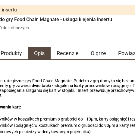
 insertu
 do gry Food Chain Magnate - usługa klejenia insertu
10 dni roboczych
Produkty
Opis
Recenzje
O grze
Powią
 strategicznej gry Food Chain Magnate. Pudełko z grą domyka się bez unie
enty gry zawiera
dwie tacki - stojaki na karty
pracowników i osiągnięć. T
u zapobiegania ślizganiu się kart w stojaku. Insert przewiduje przechowy
t.
wania kart:
wników w koszulkach premium o grubości do 110μm, karty osiągnięć i r
wników i osiągnięć w koszulkach premium o grubości do 90μm a karty 
apierowych pieniędzy w dedykowanym pojemniku),