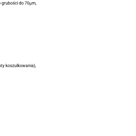
o grubości do 70μm,
ty koszulkowania),