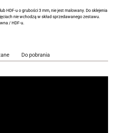
 lub HDF-u o grubości 3 mm, nie jest malowany. Do sklejenia
jęciach nie wchodzą w skład sprzedawanego zestawu.
rewna / HDF-u.
zane
Do pobrania