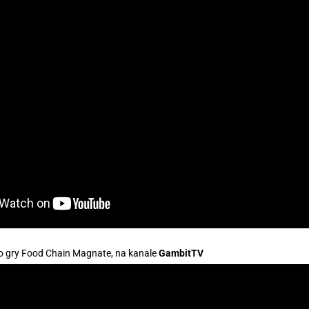
do gry Food Chain Magnate, na kanale
GambitTV