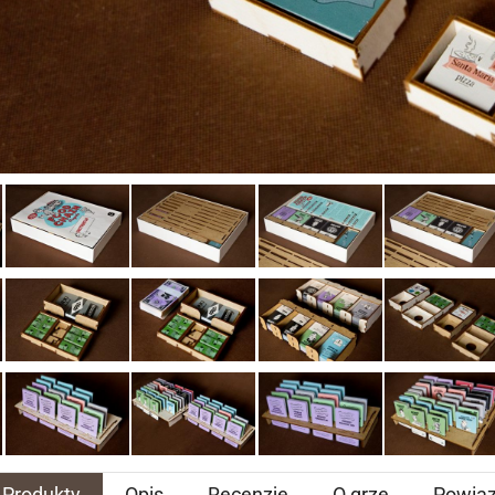
Produkty
Opis
Recenzje
O grze
Powią