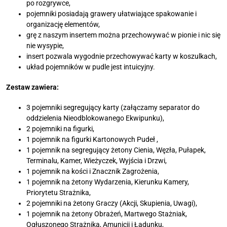
po rozgrywce,
pojemniki posiadają grawery ułatwiające spakowanie i
organizację elementów,
grę z naszym insertem można przechowywać w pionie i nic się
nie wysypie,
insert pozwala wygodnie przechowywać karty w koszulkach,
układ pojemników w pudle jest intuicyjny.
Zestaw zawiera:
3 pojemniki segregujący karty (załączamy separator do
oddzielenia Nieodblokowanego Ekwipunku),
2 pojemniki na figurki,
1 pojemnik na figurki Kartonowych Pudeł ,
1 pojemnik na segregujący żetony Cienia, Węzła, Pułapek,
Terminalu, Kamer, Wieżyczek, Wyjścia i Drzwi,
1 pojemnik na kości i Znacznik Zagrożenia,
1 pojemnik na żetony Wydarzenia, Kierunku Kamery,
Priorytetu Strażnika,
2 pojemniki na żetony Graczy (Akcji, Skupienia, Uwagi),
1 pojemnik na żetony Obrażeń, Martwego Stażniak,
Ogłuszonego Strażnika, Amunicji i Ładunku,