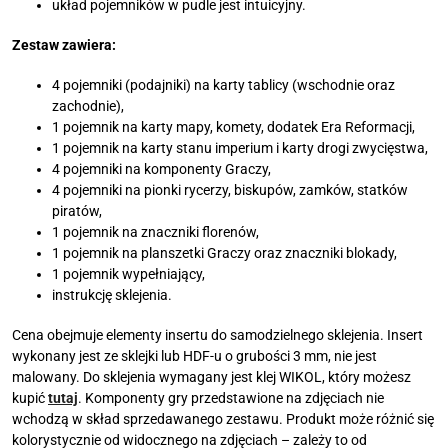
układ pojemników w pudle jest intuicyjny.
Zestaw zawiera:
4 pojemniki (podajniki) na karty tablicy (wschodnie oraz
zachodnie),
1 pojemnik na karty mapy, komety, dodatek Era Reformacji,
1 pojemnik na karty stanu imperium i karty drogi zwycięstwa,
4 pojemniki na komponenty Graczy,
4 pojemniki na pionki rycerzy, biskupów, zamków, statków
piratów,
1 pojemnik na znaczniki florenów,
1 pojemnik na planszetki Graczy oraz znaczniki blokady,
1 pojemnik wypełniający,
instrukcję sklejenia.
Cena obejmuje elementy insertu do samodzielnego sklejenia. Insert
wykonany jest ze sklejki lub HDF-u o grubości 3 mm, nie jest
malowany. Do sklejenia wymagany jest klej WIKOL, który możesz
kupić
tutaj
. Komponenty gry przedstawione na zdjęciach nie
wchodzą w skład sprzedawanego zestawu. Produkt może różnić się
kolorystycznie od widocznego na zdjęciach – zależy to od