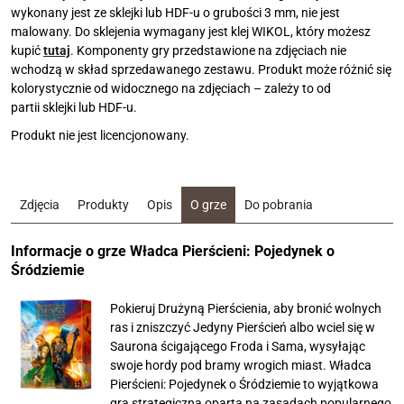
wykonany jest ze sklejki lub HDF-u o grubości 3 mm, nie jest
malowany. Do sklejenia wymagany jest klej WIKOL, który możesz
kupić
tutaj
. Komponenty gry przedstawione na zdjęciach nie
wchodzą w skład sprzedawanego zestawu. Produkt może różnić się
kolorystycznie od widocznego na zdjęciach – zależy to od
partii sklejki lub HDF-u.
Produkt nie jest licencjonowany.
Zdjęcia
Produkty
Opis
O grze
Do pobrania
Informacje o grze Władca Pierścieni: Pojedynek o
Śródziemie
Pokieruj Drużyną Pierścienia, aby bronić wolnych
ras i zniszczyć Jedyny Pierścień albo wciel się w
Saurona ścigającego Froda i Sama, wysyłając
swoje hordy pod bramy wrogich miast. Władca
Pierścieni: Pojedynek o Śródziemie to wyjątkowa
gra strategiczna oparta na zasadach popularnego