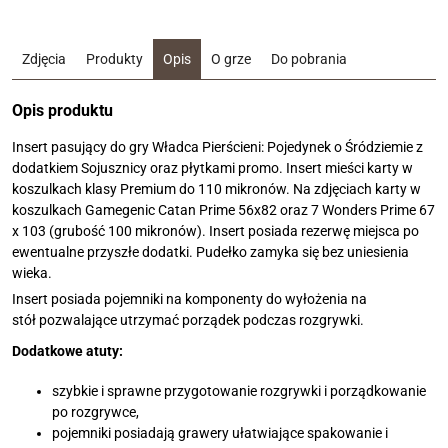
Zdjęcia
Produkty
Opis
O grze
Do pobrania
Opis produktu
Insert pasujący do gry Władca Pierścieni: Pojedynek o Śródziemie z
dodatkiem Sojusznicy oraz płytkami promo. Insert mieści karty w
koszulkach klasy Premium do 110 mikronów. Na zdjęciach karty w
koszulkach Gamegenic Catan Prime 56x82 oraz 7 Wonders Prime 67
x 103 (grubość 100 mikronów). Insert posiada rezerwę miejsca po
ewentualne przyszłe dodatki. Pudełko zamyka się bez uniesienia
wieka.
Insert posiada pojemniki na komponenty do wyłożenia na
stół pozwalające utrzymać porządek podczas rozgrywki.
Dodatkowe atuty:
szybkie i sprawne przygotowanie rozgrywki i porządkowanie
po rozgrywce,
pojemniki posiadają grawery ułatwiające spakowanie i