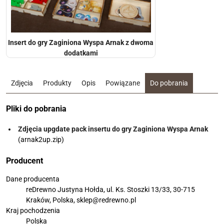
Insert do gry Zaginiona Wyspa Arnak z dwoma
dodatkami
Zdjęcia
Produkty
Opis
Powiązane
Do pobrania
Pliki do pobrania
Zdjęcia upgdate pack insertu do gry Zaginiona Wyspa Arnak
(arnak2up.zip)
Producent
Dane producenta
reDrewno Justyna Hołda, ul. Ks. Stoszki 13/33, 30-715
Kraków, Polska, sklep@redrewno.pl
Kraj pochodzenia
Polska