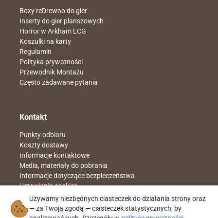
Boxy reDrewno do gier
Inserty do gier planszowych
Horror w Arkham LCG
Koszulki na karty
Regulamin
Polityka prywatności
Przewodnik Montażu
Często zadawane pytania
Kontakt
Punkty odbioru
Koszty dostawy
Informacje kontaktowe
Media, materiały do pobrania
Informacje dotyczące bezpieczeństwa
Ustawienia cookies
Napisz do nas
sklep@redrewno.pl
Używamy niezbędnych ciasteczek do działania strony oraz
Znajdziesz nas na
facebook reDrewno
— za Twoją zgodą — ciasteczek statystycznych, by
Nr rach. 51 1140 2004 0000 3902 4961 4051