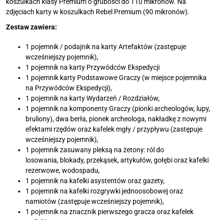
koszulkach klasy Premium o grubości do 110 mikronów. Na
zdjęciach karty w koszulkach Rebel Premium (90 mikronów).
Zestaw zawiera:
1 pojemnik / podajnik na karty Artefaktów (zastępuje
wcześniejszy pojemnik),
1 pojemnik na karty Przywódców Ekspedycji
1 pojemnik karty Podstawowe Graczy (w miejsce pojemnika
na Przywódców Ekspedycji),
1 pojemnik na karty Wydarzeń / Rozdziałów,
1 pojemnik na komponenty Graczy (pionki archeologów, lupy,
bruliony), dwa berła, pionek archeologa, nakładkę z nowymi
efektami rzędów oraz kafelek mgły / przypływu (zastępuje
wcześniejszy pojemnik),
1 pojemnik zasuwany pleksą na żetony: ról do
losowania, blokady, przekąsek, artykułów, gołębi oraz kafelki
rezerwowe, wodospadu,
1 pojemnik na kafelki asystentów oraz gazety,
1 pojemnik na kafelki rozgrywki jednoosobowej oraz
namiotów (zastępuje wcześniejszy pojemnik),
1 pojemnik na znacznik pierwszego gracza oraz kafelek