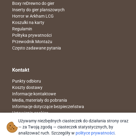
Boxy reDrewno do gier
Inserty do gier planszowych
Horror w Arkham LCG
Koszulki na karty
Regulamin
Polityka prywatności
Przewodnik Montażu
Często zadawane pytania
Kontakt
Punkty odbioru
Koszty dostawy
Informacje kontaktowe
Media, materiały do pobrania
Informacje dotyczące bezpieczeństwa
Ustawienia cookies
Napisz do nas
sklep@redrewno.pl
Używamy niezbędnych ciasteczek do działania strony oraz
Znajdziesz nas na
facebook reDrewno
— za Twoją zgodą — ciasteczek statystycznych, by
Nr rach. 51 1140 2004 0000 3902 4961 4051
analizować ruch. Szczegóły w
polityce prywatności
.