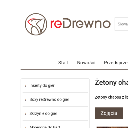
Start
Nowości
Przedsprz
Żetony ch
Inserty do gier
Żetony chaosu z l
Boxy reDrewno do gier
Zdjęcia
Skrzynie do gier
Akcesoria do kart