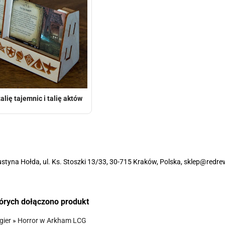
lię tajemnic i talię aktów
styna Hołda, ul. Ks. Stoszki 13/33, 30-715 Kraków, Polska, sklep@redre
tórych dołączono produkt
gier
»
Horror w Arkham LCG