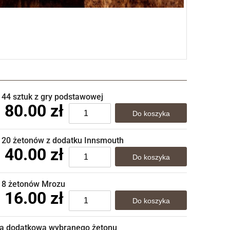
 44 sztuk z gry podstawowej
80.00 zł
w 20 żetonów z dodatku Innsmouth
40.00 zł
w 8 żetonów Mrozu
16.00 zł
uka dodatkowa wybranego żetonu