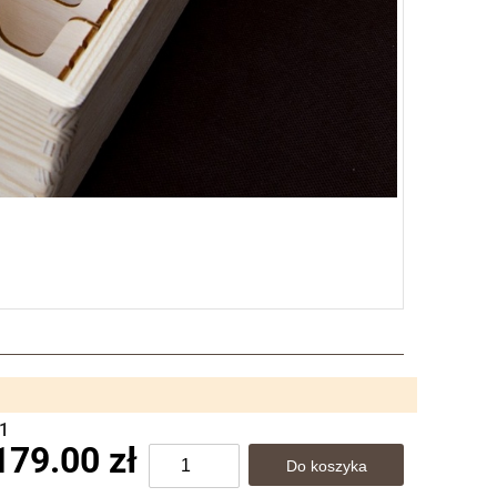
W1
179.00 zł