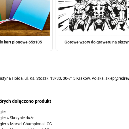
do kart pionowe 65x105
Gotowe wzory do graweru na skrzyn
styna Hołda, ul. Ks. Stoszki 13/33, 30-715 Kraków, Polska, sklep@redre
tórych dołączono produkt
gier
gier
»
Skrzynie duże
gier
»
Marvel Champions LCG