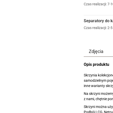
Czas realizacji: 7-
Separatory do 
Czas realizacji: 2-
Zdjęcia
Opis produktu
Skrzynia kolekcjon
samodzielnym poje
inne warianty skrz
Na skrzyni możemy
z nami, chętnie p
Skrzyni można uży
Podbój LCG, Netrun