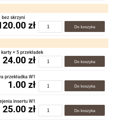
1 bez skrzyni
120.00 zł
 karty + 5 przekładek
24.00 zł
owa przekładka W1
1.00 zł
lejenia insertu W1
25.00 zł