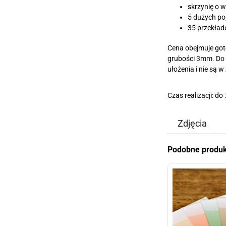
skrzynię o 
5 dużych po
35 przekład
Cena obejmuje goto
grubości 3mm. Do 
ułożenia i nie są 
Czas realizacji: do
Zdjęcia
Podobne produk