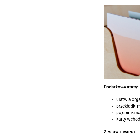
Dodatkowe atuty:
ułatwia orga
przekładki 
pojemniki n
karty wchod
Zestaw zawiera: