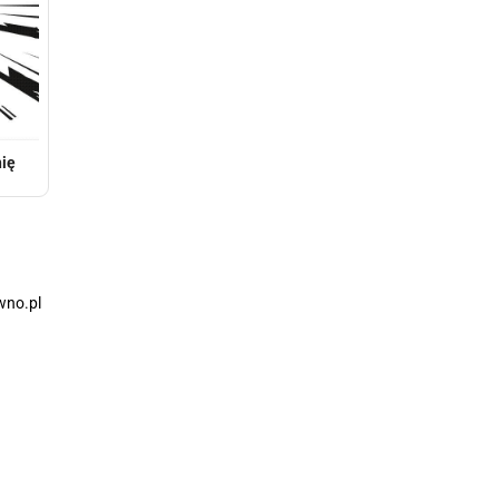
ię
wno.pl