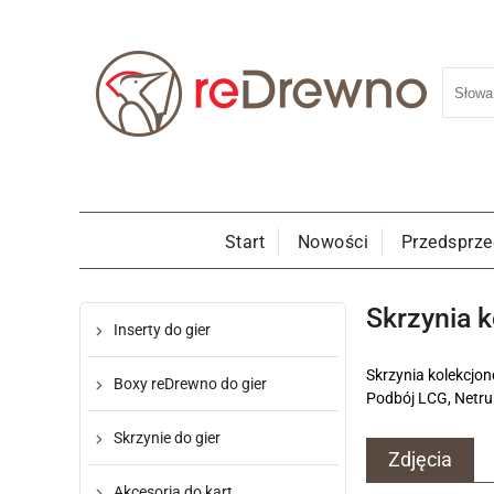
Start
Nowości
Przedsprz
Skrzynia k
Inserty do gier
Skrzynia kolekcjo
Boxy reDrewno do gier
Podbój LCG, Netrun
Skrzynie do gier
Zdjęcia
Akcesoria do kart