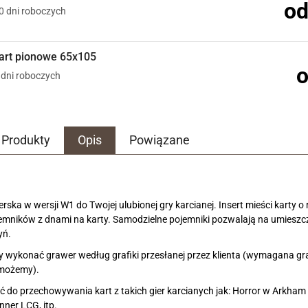
od
10 dni roboczych
kart pionowe 65x105
o
5 dni roboczych
Produkty
Opis
Powiązane
erska w wersji W1 do Twojej ulubionej gry karcianej. Insert mieści kart
mników z dnami na karty. Samodzielne pojemniki pozwalają na umieszcza
yń.
 wykonać grawer według grafiki przesłanej przez klienta (wymagana gra
omożemy).
ć do przechowywania kart z takich gier karcianych jak: Horror w Arkh
ner LCG, itp.