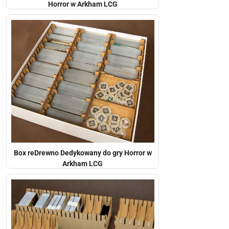
Horror w Arkham LCG
Box reDrewno Dedykowany do gry Horror w
Arkham LCG