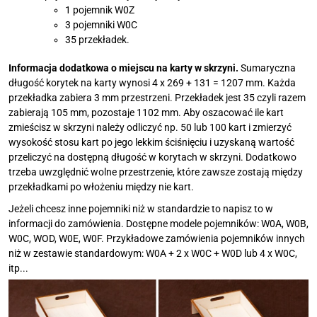
1 pojemnik W0Z
3 pojemniki W0C
35 przekładek.
Informacja dodatkowa o miejscu na karty w skrzyni.
Sumaryczna
długość korytek na karty wynosi 4 x 269 + 131 = 1207 mm. Każda
przekładka zabiera 3 mm przestrzeni. Przekładek jest 35 czyli razem
zabierają 105 mm, pozostaje 1102 mm. Aby oszacować ile kart
zmieścisz w skrzyni należy odliczyć np. 50 lub 100 kart i zmierzyć
wysokość stosu kart po jego lekkim ściśnięciu i uzyskaną wartość
przeliczyć na dostępną długość w korytach w skrzyni. Dodatkowo
trzeba uwzględnić wolne przestrzenie, które zawsze zostają między
przekładkami po włożeniu między nie kart.
Jeżeli chcesz inne pojemniki niż w standardzie to napisz to w
informacji do zamówienia. Dostępne modele pojemników: W0A, W0B,
W0C, WOD, W0E, W0F. Przykładowe zamówienia pojemników innych
niż w zestawie standardowym: W0A + 2 x W0C + W0D lub 4 x W0C,
itp...