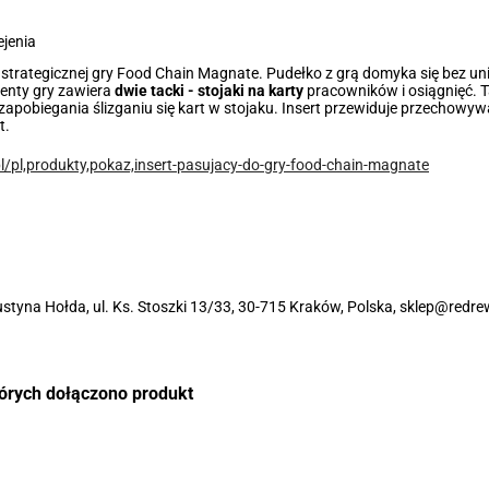
ejenia
 strategicznej gry Food Chain Magnate. Pudełko z grą domyka się bez unie
enty gry zawiera
dwie tacki - stojaki na karty
pracowników i osiągnięć. T
u zapobiegania ślizganiu się kart w stojaku. Insert przewiduje przechowy
t.
l/pl,produkty,pokaz,insert-pasujacy-do-gry-food-chain-magnate
styna Hołda, ul. Ks. Stoszki 13/33, 30-715 Kraków, Polska, sklep@redre
tórych dołączono produkt