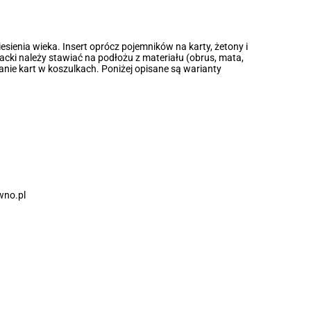
sienia wieka. Insert oprócz pojemników na karty, żetony i
acki należy stawiać na podłożu z materiału (obrus, mata,
wanie kart w koszulkach. Poniżej opisane są warianty
wno.pl