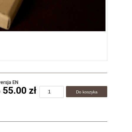
wersja EN
55.00 zł
ł