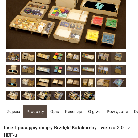
Zdjęcia
Produkty
Opis
Recenzje
O grze
Powiązane
D
Insert pasujący do gry Brzdęk! Katakumby - wersja 2.0 - z
HDF-u