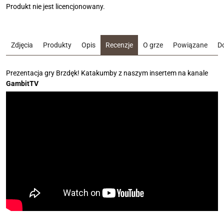
Produkt nie jest licencjonowany.
Zdjęcia
Produkty
Opis
Recenzje
O grze
Powiązane
D
Prezentacja gry Brzdęk! Katakumby z naszym insertem na kanale
GambitTV