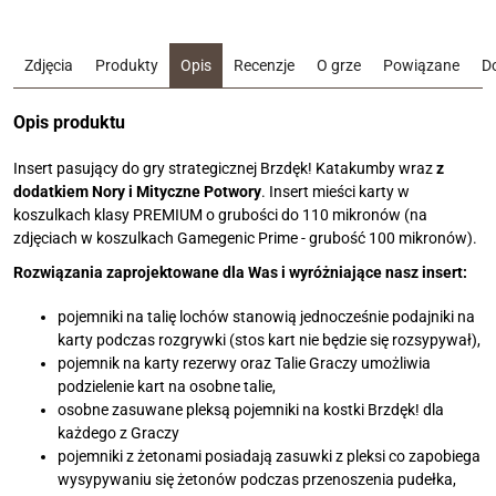
Zdjęcia
Produkty
Opis
Recenzje
O grze
Powiązane
D
Opis produktu
Insert pasujący do gry strategicznej Brzdęk! Katakumby wraz
z
dodatkiem Nory i Mityczne Potwory
. Insert mieści karty w
koszulkach klasy PREMIUM o grubości do 110 mikronów (na
zdjęciach w koszulkach Gamegenic Prime - grubość 100 mikronów).
Rozwiązania zaprojektowane dla Was i wyróżniające nasz insert:
pojemniki na talię lochów stanowią jednocześnie podajniki na
karty podczas rozgrywki (stos kart nie będzie się rozsypywał),
pojemnik na karty rezerwy oraz Talie Graczy umożliwia
podzielenie kart na osobne talie,
osobne zasuwane pleksą pojemniki na kostki Brzdęk! dla
każdego z Graczy
pojemniki z żetonami posiadają zasuwki z pleksi co zapobiega
wysypywaniu się żetonów podczas przenoszenia pudełka,