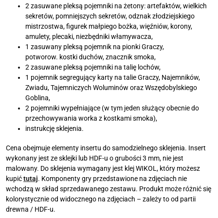
2 zasuwane pleksą pojemniki na żetony: artefaktów, wielkich
sekretów, pomniejszych sekretów, odznak złodziejskiego
mistrzostwa, figurek małpiego bożka, więźniów, korony,
amulety, plecaki, niezbędniki włamywacza,
1 zasuwany pleksą pojemnik na pionki Graczy,
potworow. kostki duchów, znacznik smoka,
2 zasuwane pleksą pojemniki na talię lochów,
1 pojemnik segregujący karty na talie Graczy, Najemników,
Zwiadu, Tajemniczych Woluminów oraz Wszędobylskiego
Goblina,
2 pojemniki wypełniające (w tym jeden służący obecnie do
przechowywania worka z kostkami smoka),
instrukcję sklejenia.
Cena obejmuje elementy insertu do samodzielnego sklejenia. Insert
wykonany jest ze sklejki lub HDF-u o grubości 3 mm, nie jest
malowany. Do sklejenia wymagany jest klej WIKOL, który możesz
kupić
tutaj
. Komponenty gry przedstawione na zdjęciach nie
wchodzą w skład sprzedawanego zestawu. Produkt może różnić się
kolorystycznie od widocznego na zdjęciach – zależy to od partii
drewna / HDF-u.