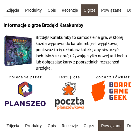
Zdjęcia
Produkty
Opis
Recenzje
O grze
Powiązane
D
Informacje o grze Brzdęk! Katakumby
Brzdęk! Katakumby to samodzielna gra, w której
każda wyprawa do katakumb jest wyjątkowa,
ponieważ to ty układasz kafelki, aby stworzyć
loch. Możesz grać, używając tylko nowej talii lochu
lub dołączając karty z poprzednich rozszerzeń
Brzdęka.
Polecane przez
Testuj grę
Zobacz również
Zdjęcia
Produkty
Opis
Recenzje
O grze
Powiązane
D