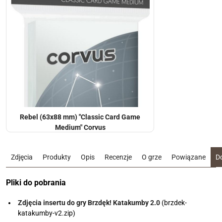
Rebel (63x88 mm) "Classic Card Game
Medium" Corvus
Zdjęcia
Produkty
Opis
Recenzje
O grze
Powiązane
D
Pliki do pobrania
Zdjęcia insertu do gry Brzdęk! Katakumby 2.0
(brzdek-
katakumby-v2.zip)