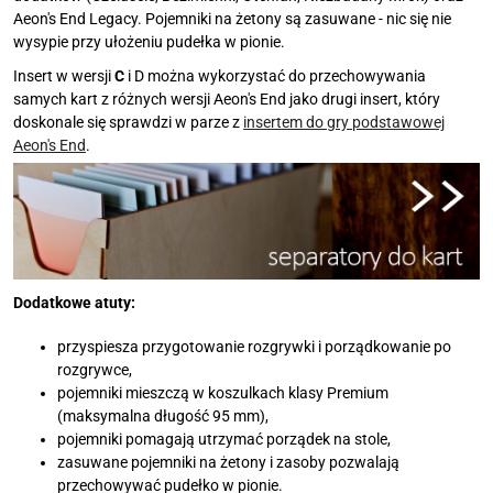
Aeon's End Legacy. Pojemniki na żetony są zasuwane - nic się nie
wysypie przy ułożeniu pudełka w pionie.
Insert w wersji
C
i D można wykorzystać do przechowywania
samych kart z różnych wersji Aeon's End jako drugi insert, który
doskonale się sprawdzi w parze z
insertem do gry podstawowej
Aeon's End
.
Dodatkowe atuty:
przyspiesza przygotowanie rozgrywki i porządkowanie po
rozgrywce,
pojemniki mieszczą w koszulkach klasy Premium
(maksymalna długość 95 mm),
pojemniki pomagają utrzymać porządek na stole,
zasuwane pojemniki na żetony i zasoby pozwalają
przechowywać pudełko w pionie.