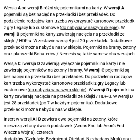
Wersja
A
od wersji
B
różni się pojemnikami na karty. W
wersji A
pojemniki są bez nacięć na przekładki i bez przekładek. Do
podzielenia rodzajów kart trzeba wykorzystać kartonowe przekładki
z gry Legacy lub customowe (
do nabycia w naszym sklepie
). W
wersji B
pojemniki na karty zawierają nacięcia na przekładki ze
sklejki / HDF-u. W zestawie wersji B jest 20 przekładek. Dodatkowe
przekładki można nabyć u nas w sklepie. Pojemniki na bramy, żetony
oraz planszetki Bohaterów / Nemesis są takie same w obu wersjach.
Wersja
C
i wersja
D
zawierają wyłącznie pojemniki na karty i nie
zawierają pojemników na żetony i bramy. W
wersji C
pojemniki są
bez nacięć na przekładki i bez przekładek. Do podzielenia rodzajów
kart trzeba wykorzystać kartonowe przekładki z gry Legacy lub
customowe (
do nabycia w naszym sklepie
). W
wersji D
pojemniki na
karty zawierają nacięcia na przekładki ze sklejki / HDF-u. W wersji D
jest 28 przekładek (po 7 w każdym pojemniku). Dodatkowe
przekładki można nabyć u nas w sklepie.
Insert w wersji
A
i
B
zawiera dwa pojemniki na żetony, które
mieszczą żetony dwóch podstawek (Aeon's End lub Aeon's End
Wieczna Wojna), czterech
dodatków (Czeluście, Bezimienni, Otchłań, Niezbadany Mrok) oraz